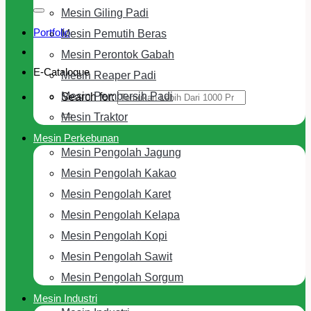
Mesin Giling Padi
Portfolio
Mesin Pemutih Beras
Mesin Perontok Gabah
E-Cataloque
Mesin Reaper Padi
Mesin Pembersih Padi
Search for:
Mesin Traktor
Mesin Perkebunan
Mesin Pengolah Jagung
Mesin Pengolah Kakao
Mesin Pengolah Karet
Mesin Pengolah Kelapa
Mesin Pengolah Kopi
Mesin Pengolah Sawit
Mesin Pengolah Sorgum
Mesin Industri