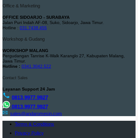
Office & Marketing
OFFICE SIDOARJO - SURABAYA
Jalan Puri Indah AF-08, Suko, Sidoarjo, Jawa Timur.
Hotline :
031.7438.455
Workshop & Gudang
WORKSHOP MALANG
Pergudangan Tanrise K-Walk Karanglo 27, Kabupaten Malang,
Jawa Timur.
Hotline :
0341.3042.522
Contact Sales
Layanan Support 24 Jam
0813.9977.9927
0813.9977.9927
sales@andaromesin.com
Terms & Conditions
Privacy Policy