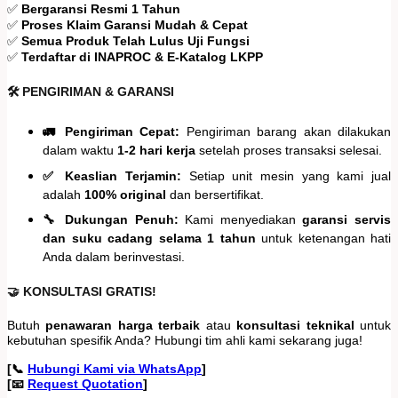
✅
Bergaransi Resmi 1 Tahun
✅
Proses Klaim Garansi Mudah & Cepat
✅
Semua Produk Telah Lulus Uji Fungsi
✅
Terdaftar di INAPROC & E-Katalog LKPP
🛠️ PENGIRIMAN & GARANSI
🚛 Pengiriman Cepat:
Pengiriman barang akan dilakukan
dalam waktu
1-2 hari kerja
setelah proses transaksi selesai.
✅ Keaslian Terjamin:
Setiap unit mesin yang kami jual
adalah
100% original
dan bersertifikat.
🔧 Dukungan Penuh:
Kami menyediakan
garansi servis
dan suku cadang selama 1 tahun
untuk ketenangan hati
Anda dalam berinvestasi.
🤝 KONSULTASI GRATIS!
Butuh
penawaran harga terbaik
atau
konsultasi teknikal
untuk
kebutuhan spesifik Anda? Hubungi tim ahli kami sekarang juga!
[📞
Hubungi Kami via WhatsApp
]
[📧
Request Quotation
]