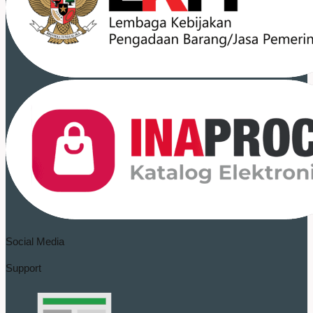
Social Media
Support