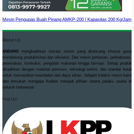
Mesin Pengupas Buah Pinang AMKP-200 | Kapasitas 200 Kg/Jam
About Us
ANDARO
menghadirkan inovasi mesin yang dirancang khusus guna
mendukung produktivitas dan efisiensi. Dari mesin pertanian, perkebunan,
peternakan, kontruksi, pengolah makanan hingga farmasi. Setiap produk
dihadirkan dengan material premium, teknologi terkini, dan standar ketat
untuk memastikan keandalan dan daya tahan. Jelajahi koleksi mesin kami
dan temukan mengapa Andaro menjadi pilihan utama pelaku usaha di
seluruh Indonesia!
Find Us!