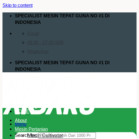
Skip to content
SPECIALIST MESIN TEPAT GUNA NO #1 DI
INDONESIA
Email
09.00 - 17.00 WIB
WhatsApp
SPECIALIST MESIN TEPAT GUNA NO #1 DI
INDONESIA
HOME
About
Menu
Mesin Pertanian
Search for:
Mesin Cultivator