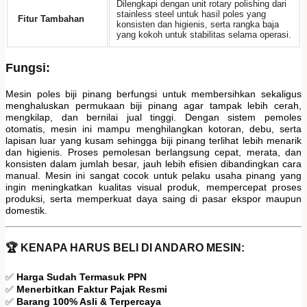
Dilengkapi dengan unit rotary polishing dari
stainless steel untuk hasil poles yang
Fitur Tambahan
konsisten dan higienis, serta rangka baja
yang kokoh untuk stabilitas selama operasi.
Fungsi:
Mesin poles biji pinang berfungsi untuk membersihkan sekaligus
menghaluskan permukaan biji pinang agar tampak lebih cerah,
mengkilap, dan bernilai jual tinggi. Dengan sistem pemoles
otomatis, mesin ini mampu menghilangkan kotoran, debu, serta
lapisan luar yang kusam sehingga biji pinang terlihat lebih menarik
dan higienis. Proses pemolesan berlangsung cepat, merata, dan
konsisten dalam jumlah besar, jauh lebih efisien dibandingkan cara
manual. Mesin ini sangat cocok untuk pelaku usaha pinang yang
ingin meningkatkan kualitas visual produk, mempercepat proses
produksi, serta memperkuat daya saing di pasar ekspor maupun
domestik.
🏆 KENAPA HARUS BELI DI ANDARO MESIN:
✅
Harga Sudah Termasuk PPN
✅
Menerbitkan Faktur Pajak Resmi
✅
Barang 100% Asli & Terpercaya