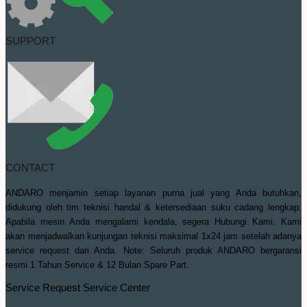
SUPPORT
CONTACT
ANDARO menjamin setiap layanan purna jual yang Anda butuhkan,
didukung oleh tim teknisi handal & ketersediaan suku cadang lengkap.
Apabila mesin Anda mengalami kendala, segera Hubungi Kami. Kami
akan menjadwalkan kunjungan teknisi maksimal 1x24 jam setelah adanya
service request dari Anda. Note: Seluruh produk ANDARO bergaransi
resmi 1 Tahun Service & 12 Bulan Spare Part.
Service Request
Service Center