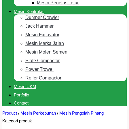
Mesin Penetas Telur
Mesin Kontruksi
Dumper Crawler
Jack Hammer
Mesin Excavator
Mesin Marka Jalan
Mesin Molen Semen
Plate Compactor
Power Trowel
Roller Compactor
Mesin UKM
Portfolio
Contact
Product
/
Mesin Perkebunan
/
Mesin Pengolah Pinang
Kategori produk