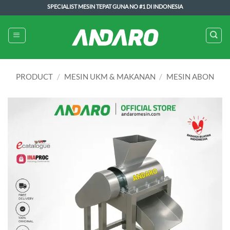
Skip
SPECIALIST MESIN TEPAT GUNA NO #1 DI INDONESIA
to
content
PRODUCT
/
MESIN UKM & MAKANAN
/
MESIN ABON