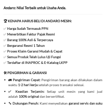
Andaro: Nilai Terbaik untuk Usaha Anda.
🏆 KENAPA HARUS BELI DI ANDARO MESIN:
✅
Harga Sudah Termasuk PPN
✅
Menerbitkan Faktur Pajak Resmi
✅
Barang 100% Asli & Terpercaya
✅
Bergaransi Resmi 1 Tahun
✅
Proses Klaim Garansi Mudah & Cepat
✅
Semua Produk Telah Lulus Uji Fungsi
✅
Terdaftar di INAPROC & E-Katalog LKPP
🛠️ PENGIRIMAN & GARANSI
🚛 Pengiriman Cepat:
Pengiriman barang akan dilakukan dalam
waktu
1-2 hari kerja
setelah proses transaksi selesai.
✅ Keaslian Terjamin:
Setiap unit mesin yang kami jual
adalah
100% original
dan bersertifikat.
🔧 Dukungan Penuh:
Kami menyediakan
garansi servis dan suku