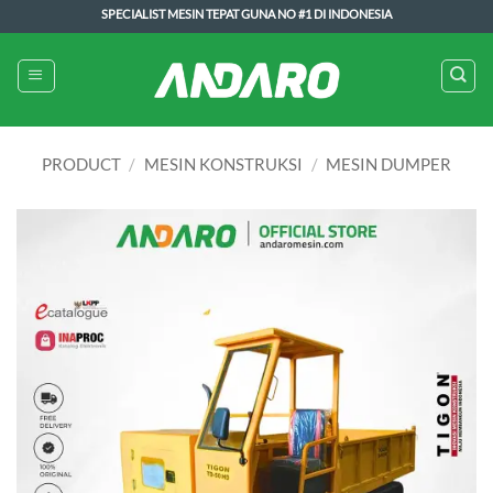
Skip
SPECIALIST MESIN TEPAT GUNA NO #1 DI INDONESIA
to
content
PRODUCT
/
MESIN KONSTRUKSI
/
MESIN DUMPER