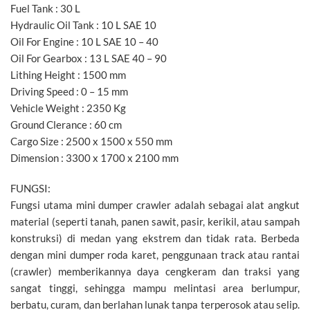
Fuel Tank : 30 L
Hydraulic Oil Tank : 10 L SAE 10
Oil For Engine : 10 L SAE 10 – 40
Oil For Gearbox : 13 L SAE 40 – 90
Lithing Height : 1500 mm
Driving Speed : 0 – 15 mm
Vehicle Weight : 2350 Kg
Ground Clerance : 60 cm
Cargo Size : 2500 x 1500 x 550 mm
Dimension : 3300 x 1700 x 2100 mm
FUNGSI:
Fungsi utama mini dumper crawler adalah sebagai alat angkut
material (seperti tanah, panen sawit, pasir, kerikil, atau sampah
konstruksi) di medan yang ekstrem dan tidak rata. Berbeda
dengan mini dumper roda karet, penggunaan track atau rantai
(crawler) memberikannya daya cengkeram dan traksi yang
sangat tinggi, sehingga mampu melintasi area berlumpur,
berbatu, curam, dan berlahan lunak tanpa terperosok atau selip.