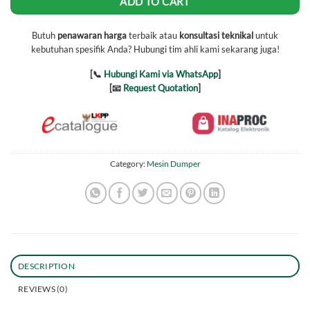
ADD TO CART
Butuh
penawaran harga
terbaik atau
konsultasi teknikal
untuk
kebutuhan spesifik Anda? Hubungi tim ahli kami sekarang juga!
[📞
Hubungi Kami via WhatsApp
]
[📧
Request Quotation
]
Category:
Mesin Dumper
DESCRIPTION
REVIEWS (0)