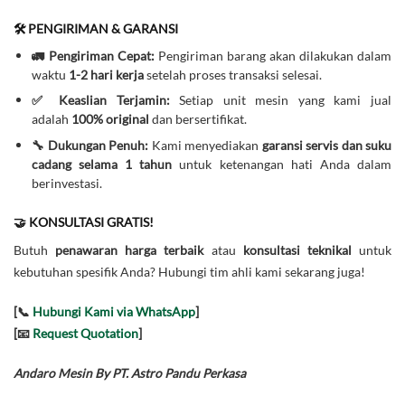
🛠️ PENGIRIMAN & GARANSI
🚛 Pengiriman Cepat:
Pengiriman barang akan dilakukan dalam
waktu
1-2 hari kerja
setelah proses transaksi selesai.
✅ Keaslian Terjamin:
Setiap unit mesin yang kami jual
adalah
100% original
dan bersertifikat.
🔧 Dukungan Penuh:
Kami menyediakan
garansi servis dan suku
cadang selama 1 tahun
untuk ketenangan hati Anda dalam
berinvestasi.
🤝 KONSULTASI GRATIS!
Butuh
penawaran harga terbaik
atau
konsultasi teknikal
untuk
kebutuhan spesifik Anda? Hubungi tim ahli kami sekarang juga!
[📞
Hubungi Kami via WhatsApp
]
[📧
Request Quotation
]
Andaro Mesin By PT. Astro Pandu Perkasa