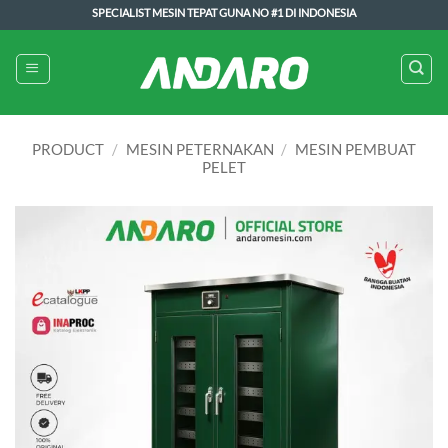
Skip
SPECIALIST MESIN TEPAT GUNA NO #1 DI INDONESIA
to
content
PRODUCT
/
MESIN PETERNAKAN
/
MESIN PEMBUAT
PELET