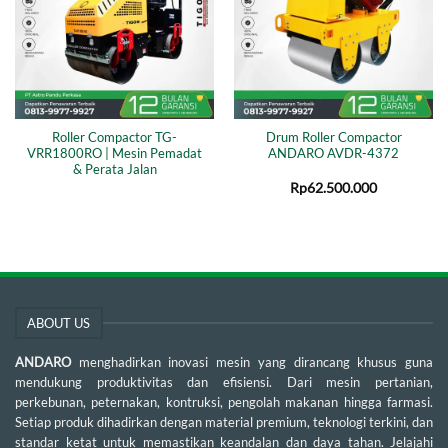
Roller Compactor TG-
Drum Roller Compactor
VRR1800RO | Mesin Pemadat
ANDARO AVDR-4372
& Perata Jalan
Rp
62.500.000
ABOUT US
ANDARO
menghadirkan inovasi mesin yang dirancang khusus guna
mendukung produktivitas dan efisiensi. Dari mesin pertanian,
perkebunan, peternakan, kontruksi, pengolah makanan hingga farmasi.
Setiap produk dihadirkan dengan material premium, teknologi terkini, dan
standar ketat untuk memastikan keandalan dan daya tahan. Jelajahi