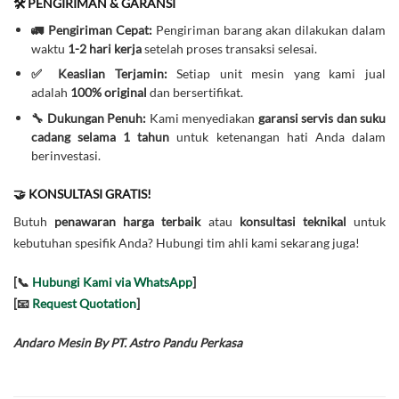
🛠️ PENGIRIMAN & GARANSI
🚛 Pengiriman Cepat:
Pengiriman barang akan dilakukan dalam
waktu
1-2 hari kerja
setelah proses transaksi selesai.
✅ Keaslian Terjamin:
Setiap unit mesin yang kami jual
adalah
100% original
dan bersertifikat.
🔧 Dukungan Penuh:
Kami menyediakan
garansi servis dan suku
cadang selama 1 tahun
untuk ketenangan hati Anda dalam
berinvestasi.
🤝 KONSULTASI GRATIS!
Butuh
penawaran harga terbaik
atau
konsultasi teknikal
untuk
kebutuhan spesifik Anda? Hubungi tim ahli kami sekarang juga!
[📞
Hubungi Kami via WhatsApp
]
[📧
Request Quotation
]
Andaro Mesin By PT. Astro Pandu Perkasa