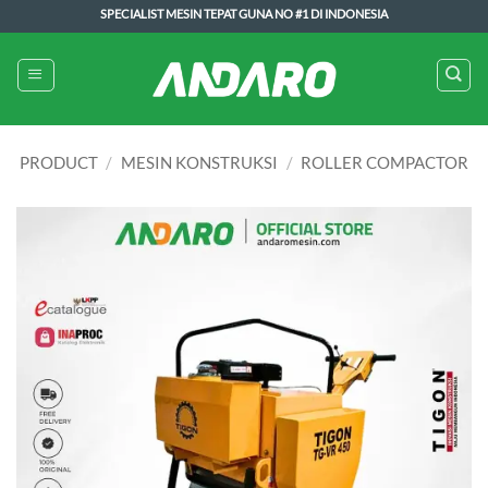
Skip
SPECIALIST MESIN TEPAT GUNA NO #1 DI INDONESIA
to
content
PRODUCT
/
MESIN KONSTRUKSI
/
ROLLER COMPACTOR