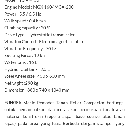
Model : TG VR450
Engine Model : MGX 160/ MGX-200
Power : 5.5 / 6.5 Hp
Walk speed : 0 4 km/h
Climbing capacity : 30 %
Drive type : Hydrostatic transmission
Vibraton Control : Electromagnetic clutch
Vibration Frequency : 70 hz
Exciting Force : 12 kn
Water tank : 16 L
Hydraulic oil tank : 2.5 L
Steel wheel size : 450 x 600 mm
Net wight :290 kg
Dimension : 880 x 740 x 1040 mm
FUNGSI:
Mesin Pemadat Tanah Roller Compactor berfungsi
untuk memampatkan dan meratakan permukaan tanah atau
material konstruksi (seperti aspal, base course, atau tanah
lepas) pada area yang luas. Berbeda dengan stamper yang