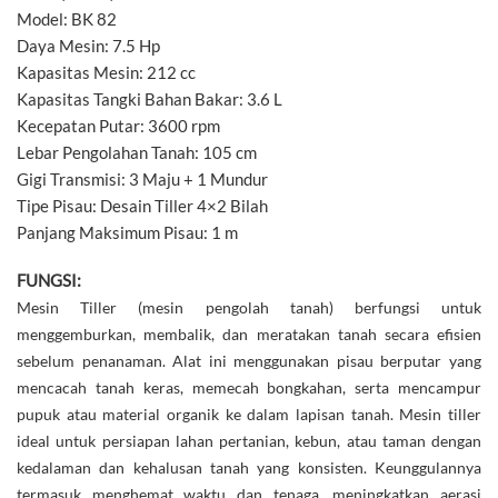
Model: BK 82
Daya Mesin: 7.5 Hp
Kapasitas Mesin: 212 cc
Kapasitas Tangki Bahan Bakar: 3.6 L
Kecepatan Putar: 3600 rpm
Lebar Pengolahan Tanah: 105 cm
Gigi Transmisi: 3 Maju + 1 Mundur
Tipe Pisau: Desain Tiller 4×2 Bilah
Panjang Maksimum Pisau: 1 m
FUNGSI:
Mesin Tiller (mesin pengolah tanah) berfungsi untuk
menggemburkan, membalik, dan meratakan tanah secara efisien
sebelum penanaman. Alat ini menggunakan pisau berputar yang
mencacah tanah keras, memecah bongkahan, serta mencampur
pupuk atau material organik ke dalam lapisan tanah. Mesin tiller
ideal untuk persiapan lahan pertanian, kebun, atau taman dengan
kedalaman dan kehalusan tanah yang konsisten. Keunggulannya
termasuk menghemat waktu dan tenaga, meningkatkan aerasi