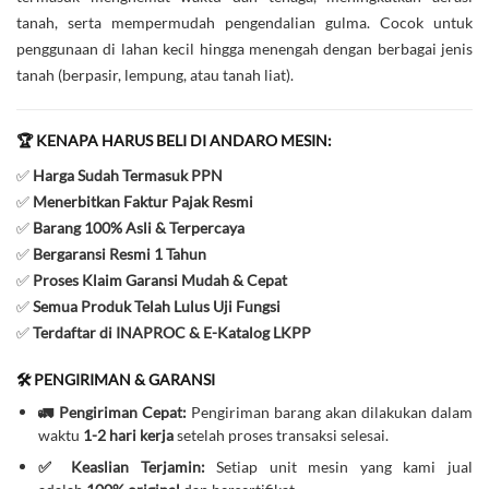
tanah, serta mempermudah pengendalian gulma. Cocok untuk
penggunaan di lahan kecil hingga menengah dengan berbagai jenis
tanah (berpasir, lempung, atau tanah liat).
🏆 KENAPA HARUS BELI DI ANDARO MESIN:
✅
Harga Sudah Termasuk PPN
✅
Menerbitkan Faktur Pajak Resmi
✅
Barang 100% Asli & Terpercaya
✅
Bergaransi Resmi 1 Tahun
✅
Proses Klaim Garansi Mudah & Cepat
✅
Semua Produk Telah Lulus Uji Fungsi
✅
Terdaftar di INAPROC & E-Katalog LKPP
🛠️ PENGIRIMAN & GARANSI
🚛 Pengiriman Cepat:
Pengiriman barang akan dilakukan dalam
waktu
1-2 hari kerja
setelah proses transaksi selesai.
✅ Keaslian Terjamin:
Setiap unit mesin yang kami jual