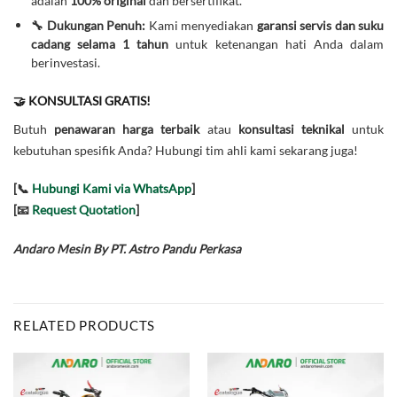
adalah
100% original
dan bersertifikat.
🔧 Dukungan Penuh:
Kami menyediakan
garansi servis dan suku
cadang selama 1 tahun
untuk ketenangan hati Anda dalam
berinvestasi.
🤝 KONSULTASI GRATIS!
Butuh
penawaran harga terbaik
atau
konsultasi teknikal
untuk
kebutuhan spesifik Anda? Hubungi tim ahli kami sekarang juga!
[📞
Hubungi Kami via WhatsApp
]
[📧
Request Quotation
]
Andaro Mesin By PT. Astro Pandu Perkasa
RELATED PRODUCTS