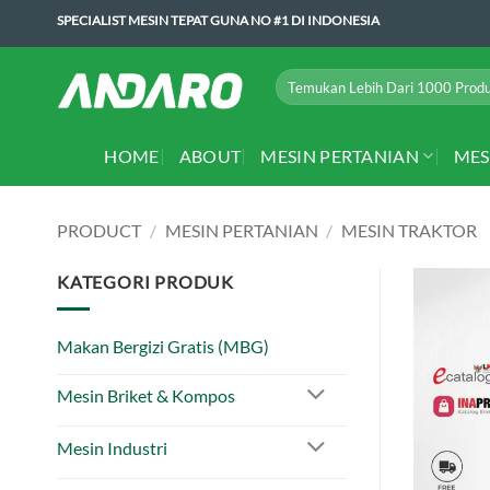
Skip
SPECIALIST MESIN TEPAT GUNA NO #1 DI INDONESIA
to
content
Search
for:
HOME
ABOUT
MESIN PERTANIAN
MES
PRODUCT
/
MESIN PERTANIAN
/
MESIN TRAKTOR
KATEGORI PRODUK
Makan Bergizi Gratis (MBG)
Mesin Briket & Kompos
Mesin Industri