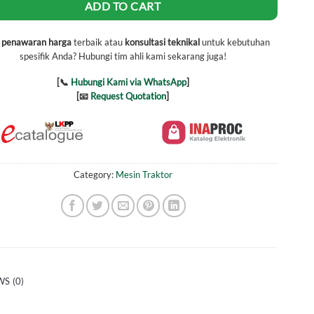
ADD TO CART
h
penawaran harga
terbaik atau
konsultasi teknikal
untuk kebutuhan
spesifik Anda? Hubungi tim ahli kami sekarang juga!
[📞
Hubungi Kami via WhatsApp
]
[📧
Request Quotation
]
Category:
Mesin Traktor
S (0)