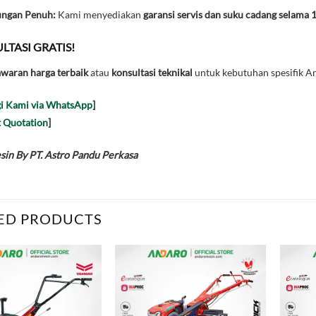
ungan Penuh:
Kami menyediakan
garansi servis dan suku cadang selama 
LTASI GRATIS!
waran harga terbaik
atau
konsultasi teknikal
untuk kebutuhan spesifik An
i Kami via WhatsApp
]
 Quotation
]
in By PT. Astro Pandu Perkasa
ED PRODUCTS