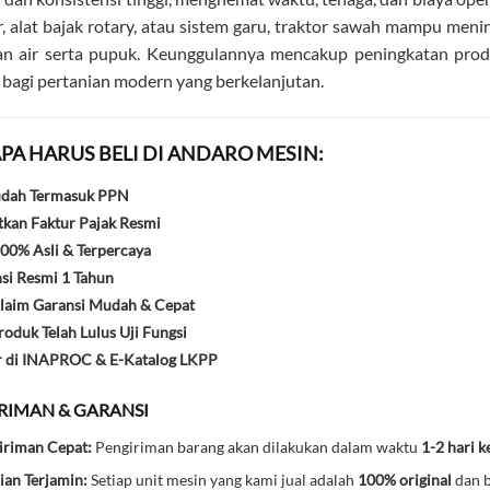
, alat bajak rotary, atau sistem garu, traktor sawah mampu men
n air serta pupuk. Keunggulannya mencakup peningkatan produk
bagi pertanian modern yang berkelanjutan.
PA HARUS BELI DI ANDARO MESIN:
udah Termasuk PPN
kan Faktur Pajak Resmi
00% Asli & Terpercaya
si Resmi 1 Tahun
laim Garansi Mudah & Cepat
oduk Telah Lulus Uji Fungsi
r di INAPROC & E-Katalog LKPP
IRIMAN & GARANSI
iriman Cepat:
Pengiriman barang akan dilakukan dalam waktu
1-2 hari k
ian Terjamin:
Setiap unit mesin yang kami jual adalah
100% original
dan b