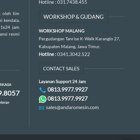
Hotline :
031.7438.455
 oleh tim
WORKSHOP & GUDANG
i kendala,
 1x24 jam
WORKSHOP MALANG
ansi resmi
Pergudangan Tanrise K-Walk Karanglo 27,
Kabupaten Malang, Jawa Timur.
Hotline :
0341.3042.522
CONTACT SALES
Layanan Support 24 Jam
ERKASA
0813.9977.9927
9.8057
0813.9977.9927
eteran
sales@andaromesin.com