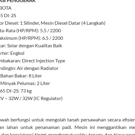
KASI PENGGERAK
UBOTA
65 DI-2S
r Diesel: 1 Silinder, Mesin Diesel Datar (4 Langkah)
ta-Rata (HP/RPM): 5.5 / 2200
ksimum (HP/RPM): 6.5 / 2200
ar: Solar dengan Kualitas Baik
rter: Engkol
mbakaran: Direct Injection Type
ndingin: Air dengan Radiator
Bahan Bakar: 8 Liter
 Minyak Pelumas: 2 Liter
65 DI-2S: 73 kg
V – 32W / 32W (IC Regulator)
awah berfungsi untuk mengolah tanah persawahan secara efisi
an lahan untuk penanaman padi. Mesin ini menggantikan meto
 dan konsistensi tinggi, menghemat waktu, tenaga, dan biaya oper