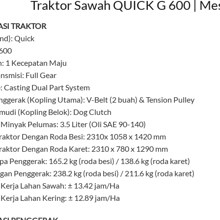
Traktor Sawah QUICK G 600 | Me
ASI TRAKTOR
nd): Quick
 600
: 1 Kecepatan Maju
nsmisi: Full Gear
: Casting Dual Part System
nggerak (Kopling Utama): V-Belt (2 buah) & Tension Pulley
mudi (Kopling Belok): Dog Clutch
 Minyak Pelumas: 3.5 Liter (Oli SAE 90-140)
raktor Dengan Roda Besi: 2310x 1058 x 1420 mm
raktor Dengan Roda Karet: 2310 x 780 x 1290 mm
pa Penggerak: 165.2 kg (roda besi) / 138.6 kg (roda karet)
an Penggerak: 238.2 kg (roda besi) / 211.6 kg (roda karet)
 Kerja Lahan Sawah: ± 13.42 jam/Ha
 Kerja Lahan Kering: ± 12.89 jam/Ha