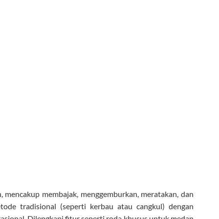
en, mencakup membajak, menggemburkan, meratakan, dan
de tradisional (seperti kerbau atau cangkul) dengan
asional. Dilengkapi fitur seperti roda khusus untuk medan