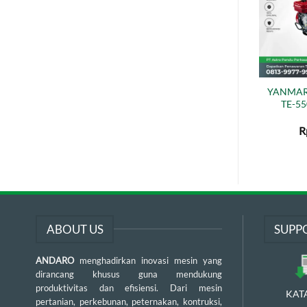
YANMAR 
TE-550
R
ABOUT US
SUPP
ANDARO
menghadirkan inovasi mesin yang
dirancang khusus guna mendukung
produktivitas dan efisiensi. Dari mesin
KAT
pertanian, perkebunan, peternakan, kontruksi,