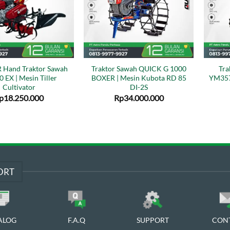
Hand Traktor Sawah
Traktor Sawah QUICK G 1000
Tr
 EX | Mesin Tiller
BOXER | Mesin Kubota RD 85
YM357
Cultivator
DI-2S
p
18.250.000
Rp
34.000.000
ORT
ALOG
F.A.Q
SUPPORT
CON