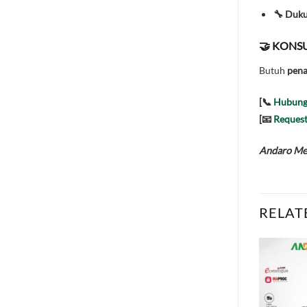
🔧 Duk
🤝 KONSU
Butuh
pena
[📞
Hubung
[📧
Request
Andaro Mes
RELAT