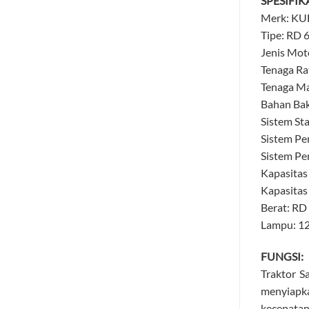
SPESIFI
Merk: K
Tipe: RD 
Jenis Moto
Tenaga Ra
Tenaga Ma
Bahan Bak
Sistem Sta
Sistem Pe
Sistem Pe
Kapasitas 
Kapasitas
Berat: RD 
Lampu: 12
FUNGSI:
Traktor S
menyiapk
kecepatan