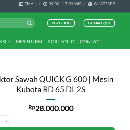
EMAIL
09.00 - 17.00 WIB
WHATSAPP
PORTFOLIO
E-CATALOQUE
KSI
MESIN UKM
PORTFOLIO
CONTACT
ktor Sawah QUICK G 600 | Mesin
Kubota RD 65 DI-2S
Rp
28.000.000
 Sawah QUICK G 600 | Mesin Kubota RD 65 DI-2S quantity