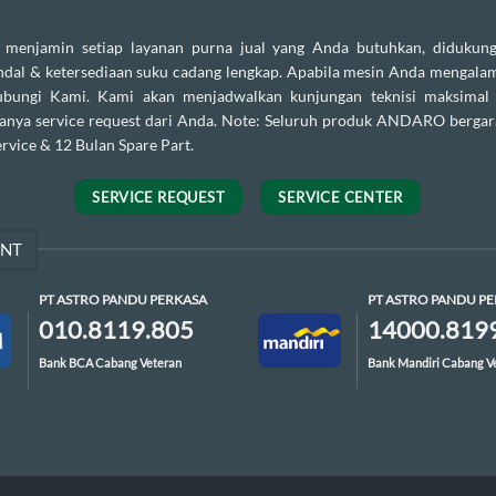
enjamin setiap layanan purna jual yang Anda butuhkan, didukung
andal & ketersediaan suku cadang lengkap. Apabila mesin Anda mengalam
ubungi Kami. Kami akan menjadwalkan kunjungan teknisi maksimal
danya service request dari Anda. Note: Seluruh produk ANDARO bergar
rvice & 12 Bulan Spare Part.
SERVICE REQUEST
SERVICE CENTER
ENT
PT ASTRO PANDU PERKASA
PT ASTRO PANDU P
010.8119.805
14000.819
Bank BCA Cabang Veteran
Bank Mandiri Cabang V