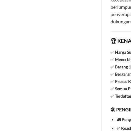
berlumpur
penyerapa
dukungan 
🏆 KENA
✅
Harga S
✅
Menerbit
✅
Barang 1
✅
Bergaran
✅
Proses K
✅
Semua Pr
✅
Terdafta
🛠️ PENG
🚛 Peng
✅ Keasl