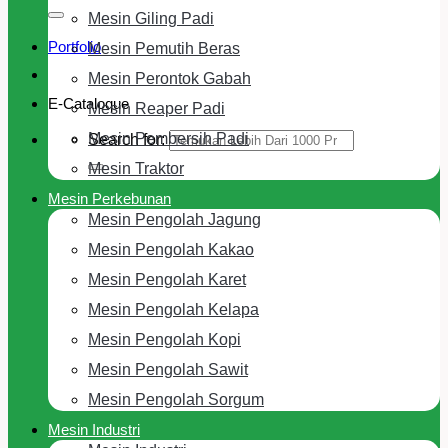
Mesin Giling Padi
Portfolio
Mesin Pemutih Beras
Mesin Perontok Gabah
E-Cataloque
Mesin Reaper Padi
Mesin Pembersih Padi
Search for:
Mesin Traktor
Mesin Perkebunan
Mesin Pengolah Jagung
Mesin Pengolah Kakao
Mesin Pengolah Karet
Mesin Pengolah Kelapa
Mesin Pengolah Kopi
Mesin Pengolah Sawit
Mesin Pengolah Sorgum
Mesin Industri