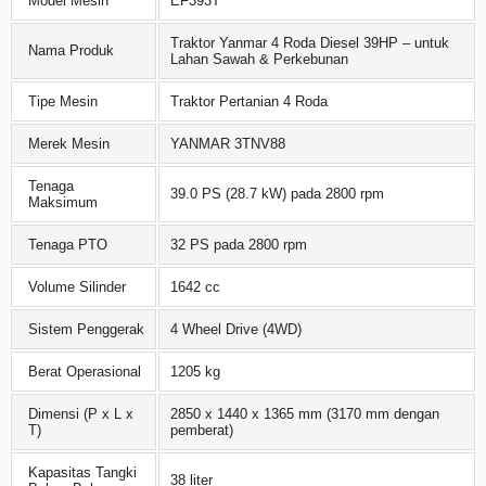
Model Mesin
EF393T
Traktor Yanmar 4 Roda Diesel 39HP – untuk
Nama Produk
Lahan Sawah & Perkebunan
Tipe Mesin
Traktor Pertanian 4 Roda
Merek Mesin
YANMAR 3TNV88
Tenaga
39.0 PS (28.7 kW) pada 2800 rpm
Maksimum
Tenaga PTO
32 PS pada 2800 rpm
Volume Silinder
1642 cc
Sistem Penggerak
4 Wheel Drive (4WD)
Berat Operasional
1205 kg
Dimensi (P x L x
2850 x 1440 x 1365 mm (3170 mm dengan
T)
pemberat)
Kapasitas Tangki
38 liter