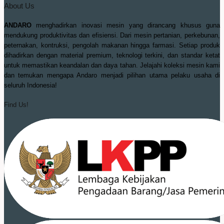
About Us
ANDARO
menghadirkan inovasi mesin yang dirancang khusus guna
mendukung produktivitas dan efisiensi. Dari mesin pertanian, perkebunan,
peternakan, kontruksi, pengolah makanan hingga farmasi. Setiap produk
dihadirkan dengan material premium, teknologi terkini, dan standar ketat
untuk memastikan keandalan dan daya tahan. Jelajahi koleksi mesin kami
dan temukan mengapa Andaro menjadi pilihan utama pelaku usaha di
seluruh Indonesia!
Find Us!