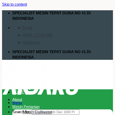
Skip to content
SPECIALIST MESIN TEPAT GUNA NO #1 DI
INDONESIA
Email
09.00 - 17.00 WIB
WhatsApp
SPECIALIST MESIN TEPAT GUNA NO #1 DI
INDONESIA
HOME
About
Menu
Mesin Pertanian
Search for:
Mesin Cultivator