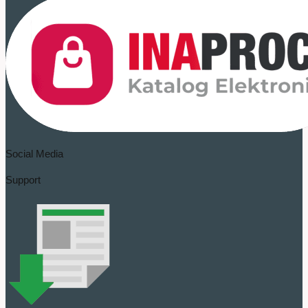
Social Media
Support