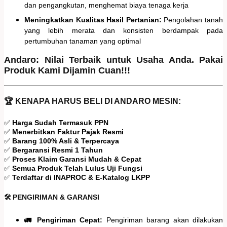
dan pengangkutan, menghemat biaya tenaga kerja
Meningkatkan Kualitas Hasil Pertanian:
Pengolahan tanah
yang lebih merata dan konsisten berdampak pada
pertumbuhan tanaman yang optimal
Andaro: Nilai Terbaik untuk Usaha Anda. Pakai
Produk Kami Dijamin Cuan!!!
🏆 KENAPA HARUS BELI DI ANDARO MESIN:
✅
Harga Sudah Termasuk PPN
✅
Menerbitkan Faktur Pajak Resmi
✅
Barang 100% Asli & Terpercaya
✅
Bergaransi Resmi 1 Tahun
✅
Proses Klaim Garansi Mudah & Cepat
✅
Semua Produk Telah Lulus Uji Fungsi
✅
Terdaftar di INAPROC & E-Katalog LKPP
🛠️ PENGIRIMAN & GARANSI
🚛 Pengiriman Cepat:
Pengiriman barang akan dilakukan