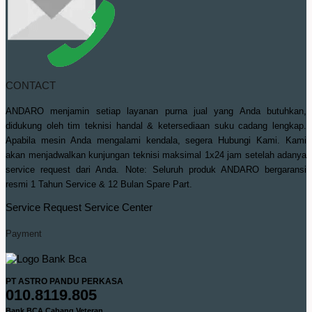
CONTACT
ANDARO menjamin setiap layanan purna jual yang Anda butuhkan,
didukung oleh tim teknisi handal & ketersediaan suku cadang lengkap.
Apabila mesin Anda mengalami kendala, segera Hubungi Kami. Kami
akan menjadwalkan kunjungan teknisi maksimal 1x24 jam setelah adanya
service request dari Anda. Note: Seluruh produk ANDARO bergaransi
resmi 1 Tahun Service & 12 Bulan Spare Part.
Service Request
Service Center
Payment
PT ASTRO PANDU PERKASA
010.8119.805
Bank BCA Cabang Veteran