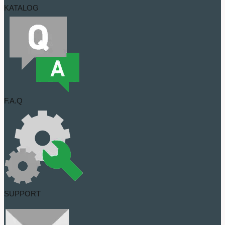
KATALOG
F.A.Q
SUPPORT