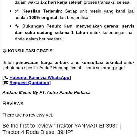
dalam waktu
1-2 hari kerja
setelah proses transaksi selesai.
✅ Keaslian Terjamin:
Setiap unit mesin yang kami jual
adalah
100% original
dan bersertifikat.
🔧 Dukungan Penuh:
Kami menyediakan
garansi servis
dan suku cadang selama 1 tahun
untuk ketenangan hati
Anda dalam berinvestasi.
🤝 KONSULTASI GRATIS!
Butuh
penawaran harga terbaik
atau
konsultasi teknikal
untuk
kebutuhan spesifik Anda? Hubungi tim ahli kami sekarang juga!
[📞
Hubungi Kami via WhatsApp
]
[📧
Request Quotation
]
Andaro Mesin By PT. Astro Pandu Perkasa
Reviews
There are no reviews yet.
Be the first to review “Traktor YANMAR EF393T |
Tractor 4 Roda Diesel 39HP”