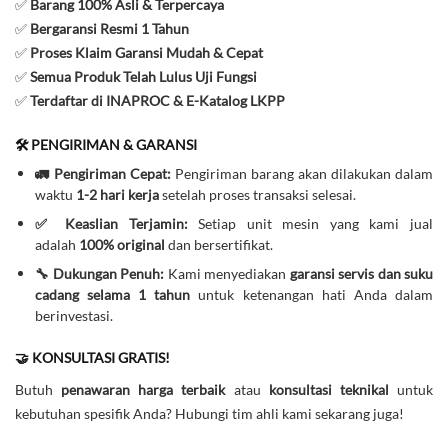
✅
Barang 100% Asli & Terpercaya
✅
Bergaransi Resmi 1 Tahun
✅
Proses Klaim Garansi Mudah & Cepat
✅
Semua Produk Telah Lulus Uji Fungsi
✅
Terdaftar di INAPROC & E-Katalog LKPP
🛠️ PENGIRIMAN & GARANSI
🚛 Pengiriman Cepat:
Pengiriman barang akan dilakukan dalam
waktu
1-2 hari kerja
setelah proses transaksi selesai.
✅ Keaslian Terjamin:
Setiap unit mesin yang kami jual
adalah
100% original
dan bersertifikat.
🔧 Dukungan Penuh:
Kami menyediakan
garansi servis dan suku
cadang selama 1 tahun
untuk ketenangan hati Anda dalam
berinvestasi.
🤝 KONSULTASI GRATIS!
Butuh
penawaran harga terbaik
atau
konsultasi teknikal
untuk
kebutuhan spesifik Anda? Hubungi tim ahli kami sekarang juga!