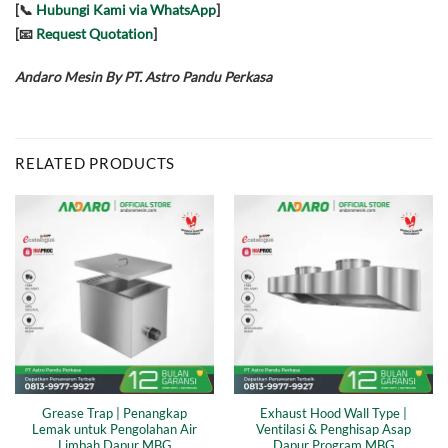
[📞
Hubungi Kami via WhatsApp
]
[📧
Request Quotation
]
Andaro Mesin By PT. Astro Pandu Perkasa
RELATED PRODUCTS
Grease Trap | Penangkap
Exhaust Hood Wall Type |
Lemak untuk Pengolahan Air
Ventilasi & Penghisap Asap
Limbah Dapur MBG
Dapur Program MBG