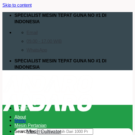
Skip to content
SPECIALIST MESIN TEPAT GUNA NO #1 DI
INDONESIA
Email
09.00 - 17.00 WIB
WhatsApp
SPECIALIST MESIN TEPAT GUNA NO #1 DI
INDONESIA
HOME
About
Menu
Mesin Pertanian
Search for:
Mesin Cultivator