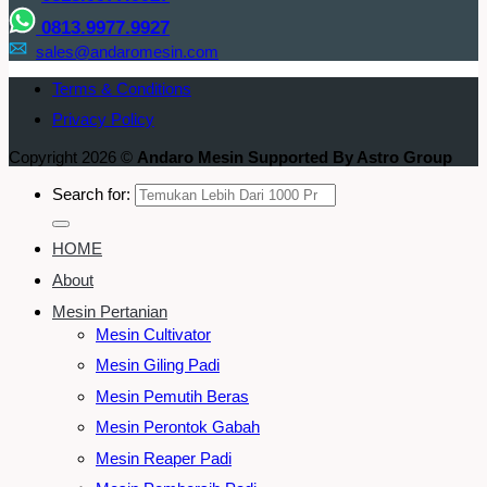
0813.9977.9927
sales@andaromesin.com
Terms & Conditions
Privacy Policy
Copyright 2026 ©
Andaro Mesin Supported By Astro Group
Search for:
HOME
About
Mesin Pertanian
Mesin Cultivator
Mesin Giling Padi
Mesin Pemutih Beras
Mesin Perontok Gabah
Mesin Reaper Padi