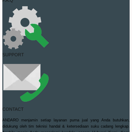
F.A.Q
SUPPORT
CONTACT
ANDARO menjamin setiap layanan purna jual yang Anda butuhkan,
didukung oleh tim teknisi handal & ketersediaan suku cadang lengkap.