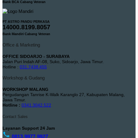
Bank BCA Cabang Veteran
PT ASTRO PANDU PERKASA
14000.8199.8057
Bank Mandiri Cabang Veteran
Office & Marketing
OFFICE SIDOARJO - SURABAYA
Jalan Puri Indah AF-08, Suko, Sidoarjo, Jawa Timur.
Hotline :
031.7438.455
Workshop & Gudang
WORKSHOP MALANG
Pergudangan Tanrise K-Walk Karanglo 27, Kabupaten Malang,
Jawa Timur.
Hotline :
0341.3042.522
Contact Sales
Layanan Support 24 Jam
0813.9977.9927