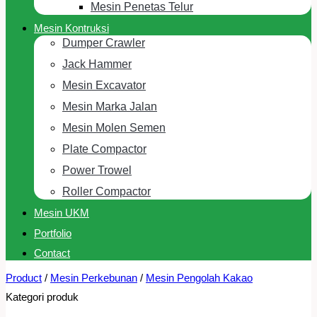
Mesin Penetas Telur
Mesin Kontruksi
Dumper Crawler
Jack Hammer
Mesin Excavator
Mesin Marka Jalan
Mesin Molen Semen
Plate Compactor
Power Trowel
Roller Compactor
Mesin UKM
Portfolio
Contact
Product
/
Mesin Perkebunan
/
Mesin Pengolah Kakao
Kategori produk