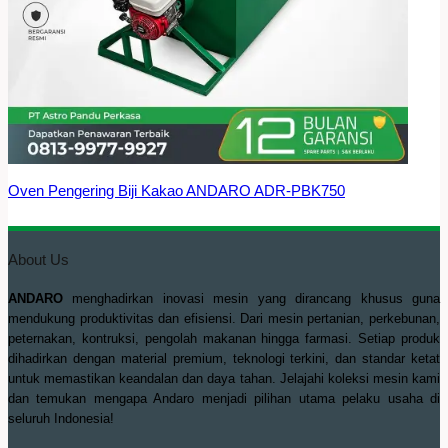
Oven Pengering Biji Kakao ANDARO ADR-PBK750
About Us
ANDARO
menghadirkan inovasi mesin yang dirancang khusus guna
mendukung produktivitas dan efisiensi. Dari mesin pertanian, perkebunan,
peternakan, kontruksi, pengolah makanan hingga farmasi. Setiap produk
dihadirkan dengan material premium, teknologi terkini, dan standar ketat
untuk memastikan keandalan dan daya tahan. Jelajahi koleksi mesin kami
dan temukan mengapa Andaro menjadi pilihan utama pelaku usaha di
seluruh Indonesia!