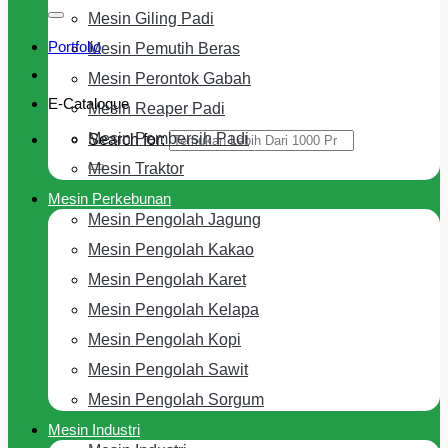
Mesin Giling Padi
Portfolio
Mesin Pemutih Beras
Mesin Perontok Gabah
E-Cataloque
Mesin Reaper Padi
Mesin Pembersih Padi
Search for:
Mesin Traktor
Mesin Perkebunan
Mesin Pengolah Jagung
Mesin Pengolah Kakao
Mesin Pengolah Karet
Mesin Pengolah Kelapa
Mesin Pengolah Kopi
Mesin Pengolah Sawit
Mesin Pengolah Sorgum
Mesin Industri