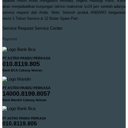
Apabila mesin Anda mengalami kendala, segera Hubungi Kami. Kami
akan menjadwalkan kunjungan teknisi maksimal 1x24 jam setelah adanya
service request dari Anda. Note: Seluruh produk ANDARO bergaransi
resmi 1 Tahun Service & 12 Bulan Spare Part.
Service Request
Service Center
Payment
PT ASTRO PANDU PERKASA
010.8119.805
Bank BCA Cabang Veteran
PT ASTRO PANDU PERKASA
14000.8199.8057
Bank Mandiri Cabang Veteran
PT ASTRO PANDU PERKASA
010.8119.805