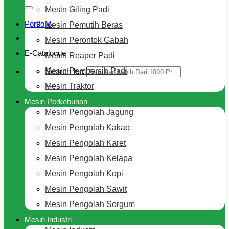
Mesin Giling Padi
Portfolio
Mesin Pemutih Beras
Mesin Perontok Gabah
E-Cataloque
Mesin Reaper Padi
Mesin Pembersih Padi
Search for:
Mesin Traktor
Mesin Perkebunan
Mesin Pengolah Jagung
Mesin Pengolah Kakao
Mesin Pengolah Karet
Mesin Pengolah Kelapa
Mesin Pengolah Kopi
Mesin Pengolah Sawit
Mesin Pengolah Sorgum
Mesin Industri