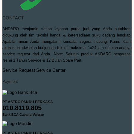
CONTACT
ANDARO menjamin setiap layanan purna jual yang Anda butuhkan,
didukung oleh tim teknisi handal & ketersediaan suku cadang lengkap.
Apabila mesin Anda mengalami kendala, segera Hubungi Kami. Kami
akan menjadwalkan kunjungan teknisi maksimal 1x24 jam setelah adanya
service request dari Anda. Note: Seluruh produk ANDARO bergaransi
resmi 1 Tahun Service & 12 Bulan Spare Part.
Service Request
Service Center
Payment
PT ASTRO PANDU PERKASA
010.8119.805
Bank BCA Cabang Veteran
PT ASTRO PANDU PERKASA