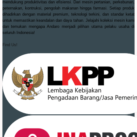
mendukung produktivitas dan efisiensi. Dari mesin pertanian, perkebunan,
peternakan, kontruksi, pengolah makanan hingga farmasi. Setiap produk
dihadirkan dengan material premium, teknologi terkini, dan standar ketat
untuk memastikan keandalan dan daya tahan. Jelajahi koleksi mesin kami
dan temukan mengapa Andaro menjadi pilihan utama pelaku usaha di
seluruh Indonesia!
Find Us!