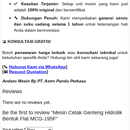
✅ Keaslian Terjamin:
Setiap unit mesin yang kami jual
adalah
100% original
dan bersertifikat.
🔧 Dukungan Penuh:
Kami menyediakan
garansi servis
dan suku cadang selama 1 tahun
untuk ketenangan hati
Anda dalam berinvestasi.
🤝 KONSULTASI GRATIS!
Butuh
penawaran harga terbaik
atau
konsultasi teknikal
untuk
kebutuhan spesifik Anda? Hubungi tim ahli kami sekarang juga!
[📞
Hubungi Kami via WhatsApp
]
[📧
Request Quotation
]
Andaro Mesin By PT. Astro Pandu Perkasa
Reviews
There are no reviews yet.
Be the first to review “Mesin Cetak Genteng Hidrolik
Bentuk Flat MCG-195F”
Your rating
*