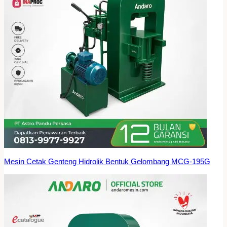
Mesin Cetak Genteng Hidrolik Bentuk Gelombang MCG-195G