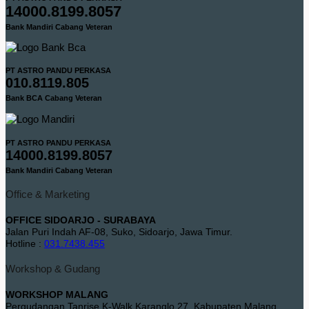
14000.8199.8057
Bank Mandiri Cabang Veteran
PT ASTRO PANDU PERKASA
010.8119.805
Bank BCA Cabang Veteran
PT ASTRO PANDU PERKASA
14000.8199.8057
Bank Mandiri Cabang Veteran
Office & Marketing
OFFICE SIDOARJO - SURABAYA
Jalan Puri Indah AF-08, Suko, Sidoarjo, Jawa Timur.
Hotline :
031.7438.455
Workshop & Gudang
WORKSHOP MALANG
Pergudangan Tanrise K-Walk Karanglo 27, Kabupaten Malang,