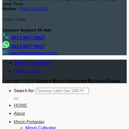
Jawa Timur.
Hotline :
0341.3042.522
Contact Sales
Layanan Support 24 Jam
0813.9977.9927
0813.9977.9927
sales@andaromesin.com
Terms & Conditions
Privacy Policy
Copyright 2026 ©
Andaro Mesin Supported By Astro Group
Search for:
HOME
About
Mesin Pertanian
Mesin Cultivator