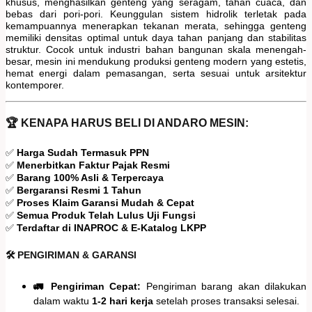
khusus, menghasilkan genteng yang seragam, tahan cuaca, dan
bebas dari pori-pori. Keunggulan sistem hidrolik terletak pada
kemampuannya menerapkan tekanan merata, sehingga genteng
memiliki densitas optimal untuk daya tahan panjang dan stabilitas
struktur. Cocok untuk industri bahan bangunan skala menengah-
besar, mesin ini mendukung produksi genteng modern yang estetis,
hemat energi dalam pemasangan, serta sesuai untuk arsitektur
kontemporer.
🏆 KENAPA HARUS BELI DI ANDARO MESIN:
✅
Harga Sudah Termasuk PPN
✅
Menerbitkan Faktur Pajak Resmi
✅
Barang 100% Asli & Terpercaya
✅
Bergaransi Resmi 1 Tahun
✅
Proses Klaim Garansi Mudah & Cepat
✅
Semua Produk Telah Lulus Uji Fungsi
✅
Terdaftar di INAPROC & E-Katalog LKPP
🛠️ PENGIRIMAN & GARANSI
🚛 Pengiriman Cepat:
Pengiriman barang akan dilakukan
dalam waktu
1-2 hari kerja
setelah proses transaksi selesai.