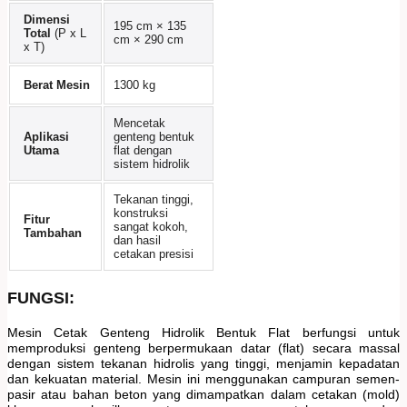
Dimensi
195 cm × 135
Total
(P x L
cm × 290 cm
x T)
Berat Mesin
1300 kg
Mencetak
Aplikasi
genteng bentuk
Utama
flat dengan
sistem hidrolik
Tekanan tinggi,
konstruksi
Fitur
sangat kokoh,
Tambahan
dan hasil
cetakan presisi
FUNGSI:
Mesin Cetak Genteng Hidrolik Bentuk Flat berfungsi untuk
memproduksi genteng berpermukaan datar (flat) secara massal
dengan sistem tekanan hidrolis yang tinggi, menjamin kepadatan
dan kekuatan material. Mesin ini menggunakan campuran semen-
pasir atau bahan beton yang dimampatkan dalam cetakan (mold)