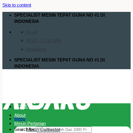
Skip to content
SPECIALIST MESIN TEPAT GUNA NO #1 DI
INDONESIA
Email
09.00 - 17.00 WIB
WhatsApp
SPECIALIST MESIN TEPAT GUNA NO #1 DI
INDONESIA
HOME
About
Menu
Mesin Pertanian
Search for:
Mesin Cultivator