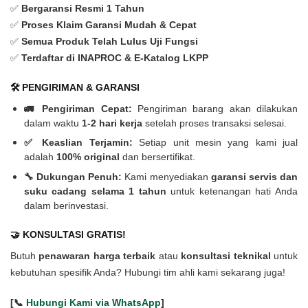
✅
Bergaransi Resmi 1 Tahun
✅
Proses Klaim Garansi Mudah & Cepat
✅
Semua Produk Telah Lulus Uji Fungsi
✅
Terdaftar di INAPROC & E-Katalog LKPP
🛠️ PENGIRIMAN & GARANSI
🚛 Pengiriman Cepat:
Pengiriman barang akan dilakukan
dalam waktu
1-2 hari kerja
setelah proses transaksi selesai.
✅ Keaslian Terjamin:
Setiap unit mesin yang kami jual
adalah
100% original
dan bersertifikat.
🔧 Dukungan Penuh:
Kami menyediakan
garansi servis dan
suku cadang selama 1 tahun
untuk ketenangan hati Anda
dalam berinvestasi.
🤝 KONSULTASI GRATIS!
Butuh
penawaran harga terbaik
atau
konsultasi teknikal
untuk
kebutuhan spesifik Anda? Hubungi tim ahli kami sekarang juga!
[📞
Hubungi Kami via WhatsApp
]