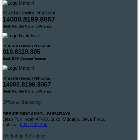
PT ASTRO PANDU PERKASA
14000.8199.8057
Bank Mandiri Cabang Veteran
PT ASTRO PANDU PERKASA
010.8119.805
Bank BCA Cabang Veteran
PT ASTRO PANDU PERKASA
14000.8199.8057
Bank Mandiri Cabang Veteran
Office & Marketing
OFFICE SIDOARJO - SURABAYA
Jalan Puri Indah AF-08, Suko, Sidoarjo, Jawa Timur.
Hotline :
031.7438.455
Workshop & Gudang