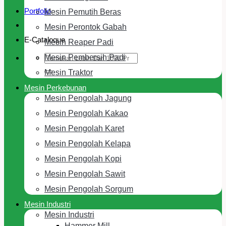
Portfolio
Mesin Pemutih Beras
Mesin Perontok Gabah
E-Cataloque
Mesin Reaper Padi
Search
Mesin Pembersih Padi
for:
Mesin Traktor
Mesin Perkebunan
Mesin Pengolah Jagung
Mesin Pengolah Kakao
Mesin Pengolah Karet
Mesin Pengolah Kelapa
Mesin Pengolah Kopi
Mesin Pengolah Sawit
Mesin Pengolah Sorgum
Mesin Industri
Mesin Industri
Hammer Mill