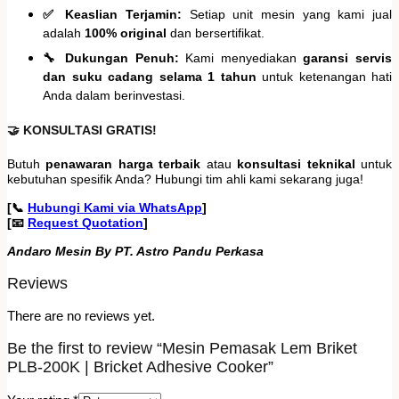
✅ Keaslian Terjamin:
Setiap unit mesin yang kami jual
adalah
100% original
dan bersertifikat.
🔧 Dukungan Penuh:
Kami menyediakan
garansi servis
dan suku cadang selama 1 tahun
untuk ketenangan hati
Anda dalam berinvestasi.
🤝 KONSULTASI GRATIS!
Butuh
penawaran harga terbaik
atau
konsultasi teknikal
untuk
kebutuhan spesifik Anda? Hubungi tim ahli kami sekarang juga!
[📞
Hubungi Kami via WhatsApp
]
[📧
Request Quotation
]
Andaro Mesin By PT. Astro Pandu Perkasa
Reviews
There are no reviews yet.
Be the first to review “Mesin Pemasak Lem Briket
PLB-200K | Bricket Adhesive Cooker”