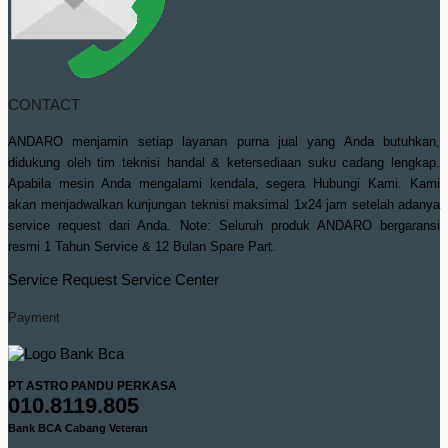
CONTACT
ANDARO menjamin setiap layanan purna jual yang Anda butuhkan,
didukung oleh tim teknisi handal & ketersediaan suku cadang lengkap.
Apabila mesin Anda mengalami kendala, segera Hubungi Kami. Kami
akan menjadwalkan kunjungan teknisi maksimal 1x24 jam setelah adanya
service request dari Anda. Note: Seluruh produk ANDARO bergaransi
resmi 1 Tahun Service & 12 Bulan Spare Part.
Service Request
Service Center
Payment
PT ASTRO PANDU PERKASA
010.8119.805
Bank BCA Cabang Veteran