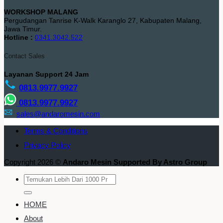
WORKSHOP MALANG
Pergudangan Tanrise K-Walk Karanglo 27, Kabupaten Malang,
Jawa Timur.
Hotline :
0341.3042.522
Contact Sales
Layanan Support 24 Jam
0813.9977.9927
0813.9977.9927
sales@andaromesin.com
Terms & Conditions
Privacy Policy
Copyright 2026 ©
Andaro Mesin Supported By Astro Group
Search
for:
HOME
About