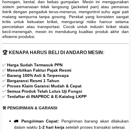
homogen, kental, dan bebas gumpalan. Mesin ini menggunakan
sistem pemanasan tidak langsung (jacketed pan) atau pemanas
listrik dengan pengaduk terus-menerus, mengontrol suhu agar pati
matang sempurna tanpa gosong. Perekat yang konsisten sangat
kritis untuk kekuatan briket, mengurangi risiko hancur selama
pencetakan atau transportasi. Cocok untuk industri briket skala
kecil-menengah, mesin ini mendukung kualitas produk akhir dan
efisiensi produksi.
🏆 KENAPA HARUS BELI DI ANDARO MESIN:
✅
Harga Sudah Termasuk PPN
✅
Menerbitkan Faktur Pajak Resmi
✅
Barang 100% Asli & Terpercaya
✅
Bergaransi Resmi 1 Tahun
✅
Proses Klaim Garansi Mudah & Cepat
✅
Semua Produk Telah Lulus Uji Fungsi
✅
Terdaftar di INAPROC & E-Katalog LKPP
🛠️ PENGIRIMAN & GARANSI
🚛 Pengiriman Cepat:
Pengiriman barang akan dilakukan
dalam waktu
1-2 hari kerja
setelah proses transaksi selesai.