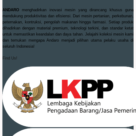
ANDARO
menghadirkan inovasi mesin yang dirancang khusus guna
mendukung produktivitas dan efisiensi. Dari mesin pertanian, perkebunan,
peternakan, kontruksi, pengolah makanan hingga farmasi. Setiap produk
dihadirkan dengan material premium, teknologi terkini, dan standar ketat
untuk memastikan keandalan dan daya tahan. Jelajahi koleksi mesin kami
dan temukan mengapa Andaro menjadi pilihan utama pelaku usaha di
seluruh Indonesia!
Find Us!