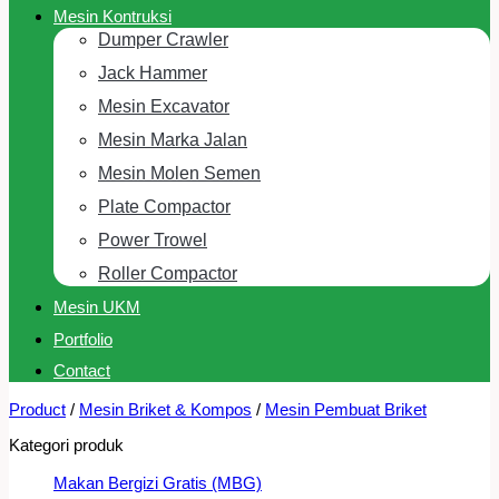
Mesin Kontruksi
Dumper Crawler
Jack Hammer
Mesin Excavator
Mesin Marka Jalan
Mesin Molen Semen
Plate Compactor
Power Trowel
Roller Compactor
Mesin UKM
Portfolio
Contact
Product
/
Mesin Briket & Kompos
/
Mesin Pembuat Briket
Kategori produk
Makan Bergizi Gratis (MBG)