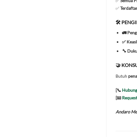
✅
Semua Pr
✅
Terdafta
🛠️ PENG
🚛 Peng
✅ Keasl
🔧 Duk
🤝 KONSU
Butuh
pena
[📞
Hubung
[📧
Request
Andaro Mes