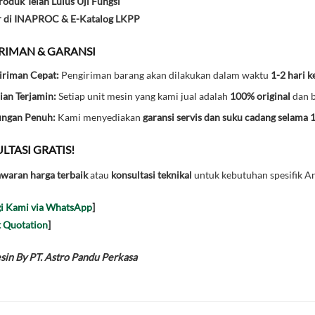
oduk Telah Lulus Uji Fungsi
r di INAPROC & E-Katalog LKPP
IRIMAN & GARANSI
iriman Cepat:
Pengiriman barang akan dilakukan dalam waktu
1-2 hari k
ian Terjamin:
Setiap unit mesin yang kami jual adalah
100% original
dan b
ungan Penuh:
Kami menyediakan
garansi servis dan suku cadang selama 
LTASI GRATIS!
waran harga terbaik
atau
konsultasi teknikal
untuk kebutuhan spesifik An
i Kami via WhatsApp
]
 Quotation
]
in By PT. Astro Pandu Perkasa