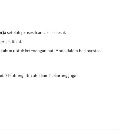
erja
setelah proses transaksi selesai.
ersertifikat.
1 tahun
untuk ketenangan hati Anda dalam berinvestasi.
da? Hubungi tim ahli kami sekarang juga!