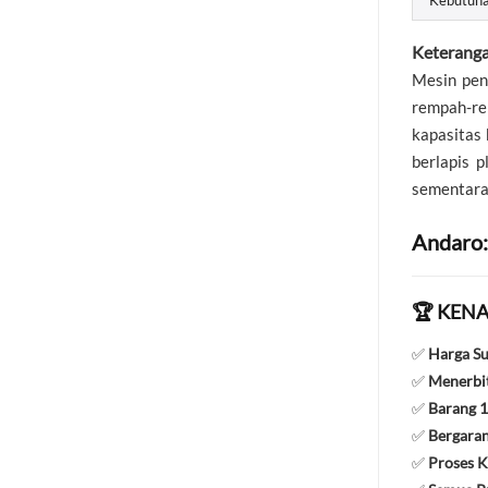
Keteranga
Mesin pen
rempah-re
kapasitas
berlapis 
sementara 
Andaro:
🏆 KENA
✅
Harga S
✅
Menerbit
✅
Barang 1
✅
Bergaran
✅
Proses K