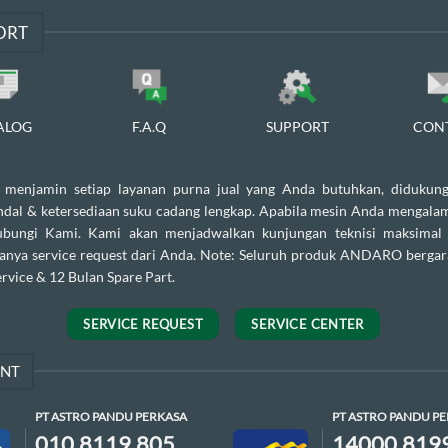
ORT
ALOG
F.A.Q
SUPPORT
CON
enjamin setiap layanan purna jual yang Anda butuhkan, didukung
andal & ketersediaan suku cadang lengkap. Apabila mesin Anda mengalam
ubungi Kami. Kami akan menjadwalkan kunjungan teknisi maksimal
danya service request dari Anda. Note: Seluruh produk ANDARO bergar
rvice & 12 Bulan Spare Part.
SERVICE REQUEST
SERVICE CENTER
ENT
PT ASTRO PANDU PERKASA
PT ASTRO PANDU P
010.8119.805
14000.819