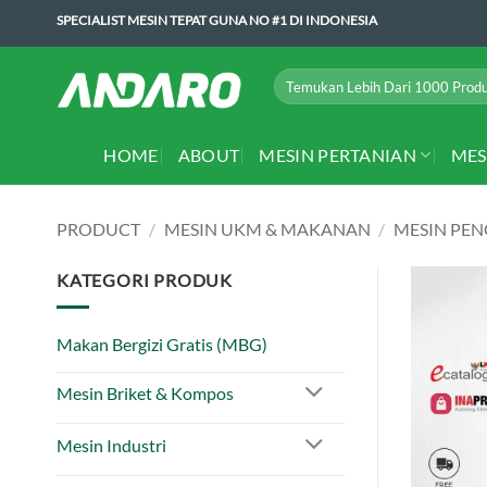
Skip
SPECIALIST MESIN TEPAT GUNA NO #1 DI INDONESIA
to
content
Search
for:
HOME
ABOUT
MESIN PERTANIAN
MES
PRODUCT
/
MESIN UKM & MAKANAN
/
MESIN PE
KATEGORI PRODUK
Makan Bergizi Gratis (MBG)
Mesin Briket & Kompos
Mesin Industri