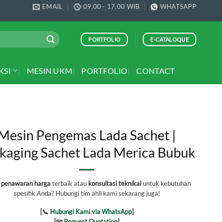
EMAIL
09.00 - 17.00 WIB
WHATSAPP
PORTFOLIO
E-CATALOQUE
KSI
MESIN UKM
PORTFOLIO
CONTACT
Mesin Pengemas Lada Sachet |
kaging Sachet Lada Merica Bubuk
h
penawaran harga
terbaik atau
konsultasi teknikal
untuk kebutuhan
spesifik Anda? Hubungi tim ahli kami sekarang juga!
[📞
Hubungi Kami via WhatsApp
]
[📧
Request Quotation
]