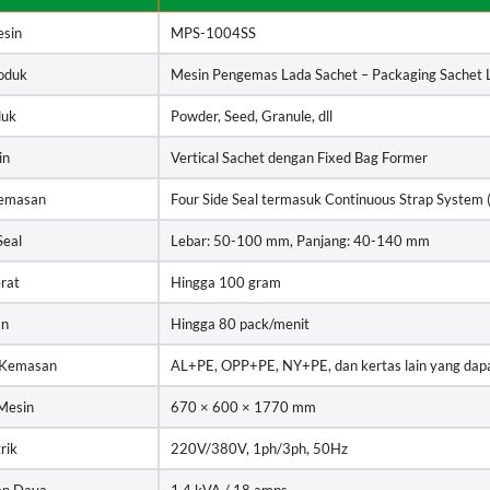
sin
MPS-1004SS
oduk
Mesin Pengemas Lada Sachet – Packaging Sachet 
duk
Powder, Seed, Granule, dll
in
Vertical Sachet dengan Fixed Bag Former
Kemasan
Four Side Seal termasuk Continuous Strap System 
Seal
Lebar: 50-100 mm, Panjang: 40-140 mm
rat
Hingga 100 gram
an
Hingga 80 pack/menit
 Kemasan
AL+PE, OPP+PE, NY+PE, dan kertas lain yang dapa
Mesin
670 × 600 × 1770 mm
rik
220V/380V, 1ph/3ph, 50Hz
an Daya
1,4 kVA / 18 amps