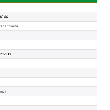
RC-60
keh Otomatis
 Produk)
annya