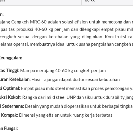
n:
ajang Cengkeh MRC-60 adalah solusi efisien untuk memotong dan 
pasitas produksi 40-60 kg per jam dan dilengkapi empat pisau mi
cengkeh sesuai dengan ketebalan yang diinginkan. Konstruksi r
 selama operasi, membuatnya ideal untuk usaha pengolahan cengkeh 
Keunggulan:
as Tinggi:
Mampu merajang 40-60 kg cengkeh per jam
uran Ketebalan:
Hasil rajangan dapat diatur sesuai kebutuhan
si Optimal:
Empat pisau mild steel memastikan proses pemotongan y
uksi Kokoh:
Rangka dari mild steel UNP dan siku untuk durability jan
i Sederhana:
Desain yang mudah dioperasikan untuk berbagai tingk
 Kompak:
Dimensi yang efisien untuk ruang kerja terbatas
an Fungsi: