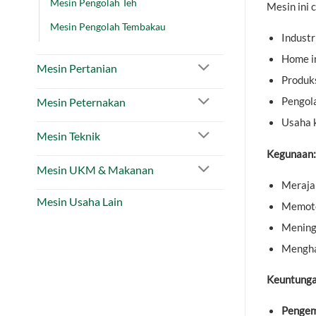
Mesin Pengolah Teh
Mesin ini 
Mesin Pengolah Tembakau
Indust
Home i
Mesin Pertanian
Produks
Pengola
Mesin Peternakan
Usaha 
Mesin Teknik
Kegunaan:
Mesin UKM & Makanan
Merajan
Mesin Usaha Lain
Memoto
Mening
Menghas
Keuntunga
Pengem