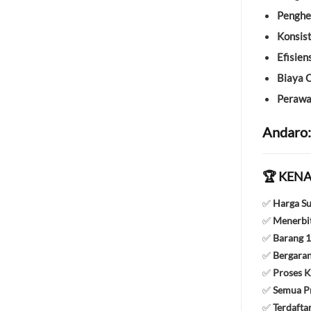
Penghe
Konsist
Efisien
Biaya 
Perawa
Andaro:
🏆 KENA
✅
Harga S
✅
Menerbit
✅
Barang 1
✅
Bergaran
✅
Proses K
✅
Semua Pr
✅
Terdafta