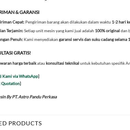
IRIMAN & GARANSI
iriman Cepat:
Pengiriman barang akan dilakukan dalam waktu
1-2 hari k
ian Terjamin:
Setiap unit mesin yang kami jual adalah
100% original
dan b
ungan Penuh:
Kami menyediakan
garansi servis dan suku cadang selama 
LTASI GRATIS!
waran harga terbaik
atau
konsultasi teknikal
untuk kebutuhan spesifik An
i Kami via WhatsApp
]
 Quotation
]
in By PT. Astro Pandu Perkasa
ED PRODUCTS