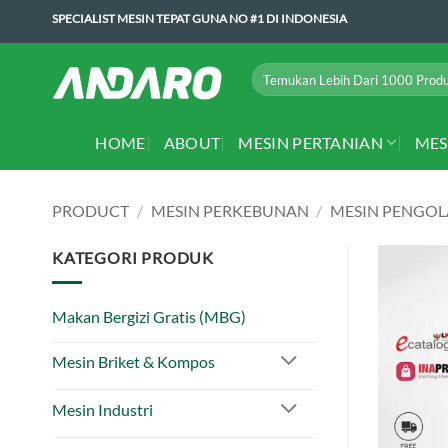
Skip
SPECIALIST MESIN TEPAT GUNA NO #1 DI INDONESIA
to
content
Search
for:
HOME
ABOUT
MESIN PERTANIAN
MES
PRODUCT
/
MESIN PERKEBUNAN
/
MESIN PENGO
KATEGORI PRODUK
Makan Bergizi Gratis (MBG)
Mesin Briket & Kompos
Mesin Industri