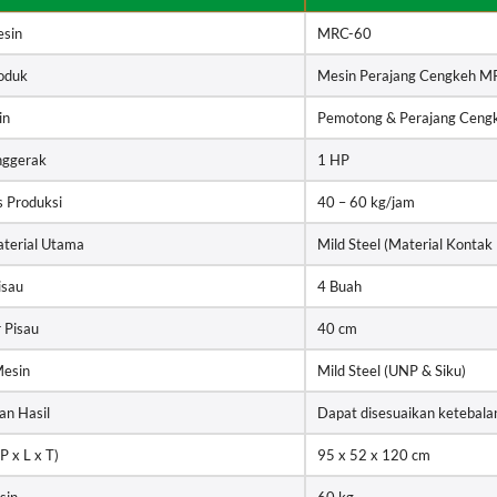
sin
MRC-60
oduk
Mesin Perajang Cengkeh M
in
Pemotong & Perajang Ceng
nggerak
1 HP
s Produksi
40 – 60 kg/jam
terial Utama
Mild Steel (Material Kontak
isau
4 Buah
 Pisau
40 cm
esin
Mild Steel (UNP & Siku)
an Hasil
Dapat disesuaikan ketebal
P x L x T)
95 x 52 x 120 cm
sin
60 kg