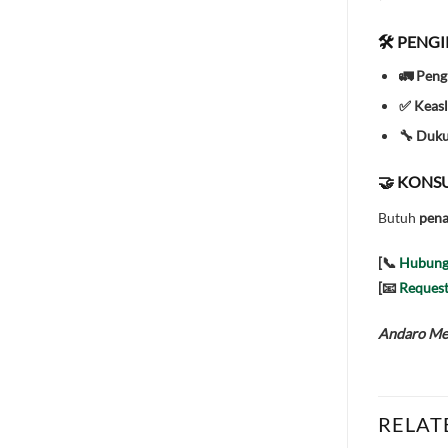
🛠️ PENG
🚛 Peng
✅ Keasl
🔧 Duk
🤝 KONSU
Butuh
pena
[📞
Hubung
[📧
Request
Andaro Mes
RELAT