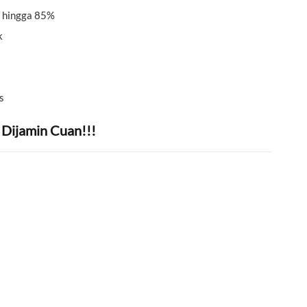
 hingga 85%
k
s
 Dijamin Cuan!!!