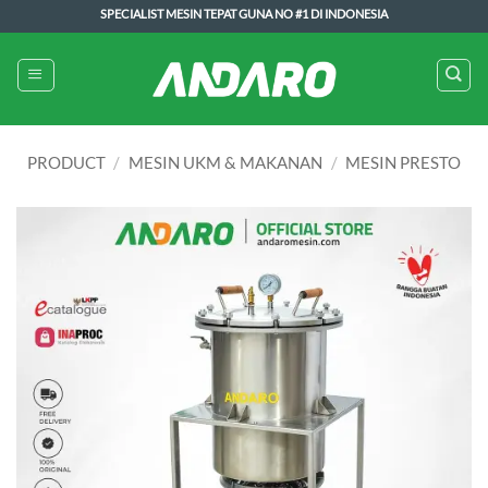
Skip
SPECIALIST MESIN TEPAT GUNA NO #1 DI INDONESIA
to
content
PRODUCT
/
MESIN UKM & MAKANAN
/
MESIN PRESTO