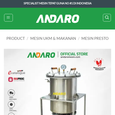
Skip
SPECIALIST MESIN TEPAT GUNA NO #1 DI INDONESIA
to
content
PRODUCT
/
MESIN UKM & MAKANAN
/
MESIN PRESTO