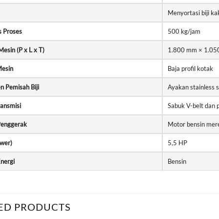
Menyortasi biji k
s Proses
500 kg/jam
esin (P x L x T)
1.800 mm × 1.0
esin
Baja profil kotak
 Pemisah Biji
Ayakan stainless s
ransmisi
Sabuk V-belt dan p
Penggerak
Motor bensin mer
wer)
5,5 HP
nergi
Bensin
ED PRODUCTS