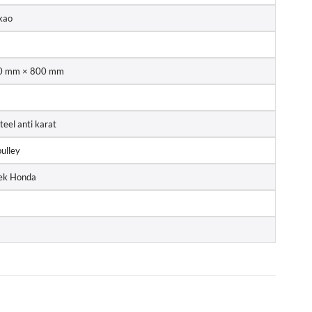
akao
50 mm × 800 mm
teel anti karat
ulley
ek Honda