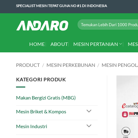
Skip
SPECIALIST MESIN TEPAT GUNA NO #1 DI INDONESIA
to
content
Search
for:
HOME
ABOUT
MESIN PERTANIAN
MES
PRODUCT
/
MESIN PERKEBUNAN
/
MESIN PENGO
KATEGORI PRODUK
Makan Bergizi Gratis (MBG)
Mesin Briket & Kompos
Mesin Industri