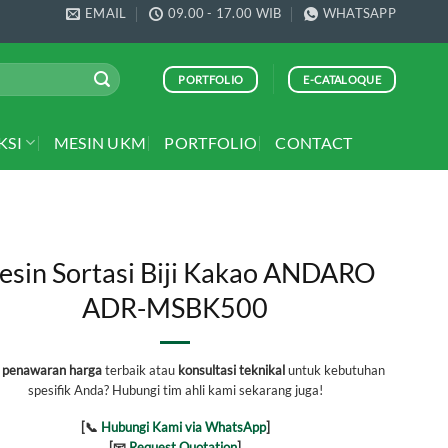
EMAIL
09.00 - 17.00 WIB
WHATSAPP
PORTFOLIO
E-CATALOQUE
KSI
MESIN UKM
PORTFOLIO
CONTACT
sin Sortasi Biji Kakao ANDARO
ADR-MSBK500
h
penawaran harga
terbaik atau
konsultasi teknikal
untuk kebutuhan
spesifik Anda? Hubungi tim ahli kami sekarang juga!
[📞
Hubungi Kami via WhatsApp
]
[📧
Request Quotation
]