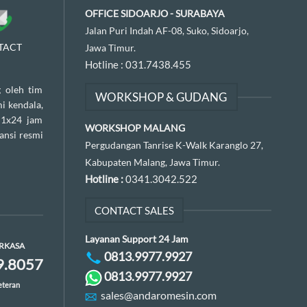
OFFICE SIDOARJO - SURABAYA
Jalan Puri Indah AF-08, Suko, Sidoarjo,
TACT
Jawa Timur.
Hotline :
031.7438.455
 oleh tim
WORKSHOP & GUDANG
i kendala,
 1x24 jam
WORKSHOP MALANG
ansi resmi
Pergudangan Tanrise K-Walk Karanglo 27,
Kabupaten Malang, Jawa Timur.
Hotline :
0341.3042.522
CONTACT SALES
Layanan Support 24 Jam
ERKASA
0813.9977.9927
9.8057
0813.9977.9927
eteran
sales@andaromesin.com