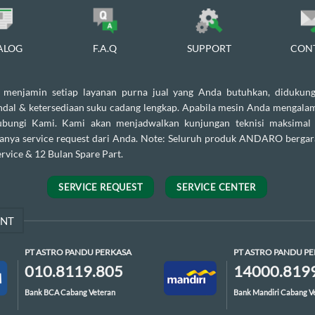
ALOG
F.A.Q
SUPPORT
CON
enjamin setiap layanan purna jual yang Anda butuhkan, didukung
andal & ketersediaan suku cadang lengkap. Apabila mesin Anda mengalam
ubungi Kami. Kami akan menjadwalkan kunjungan teknisi maksimal
danya service request dari Anda. Note: Seluruh produk ANDARO bergar
rvice & 12 Bulan Spare Part.
SERVICE REQUEST
SERVICE CENTER
ENT
PT ASTRO PANDU PERKASA
PT ASTRO PANDU P
010.8119.805
14000.819
Bank BCA Cabang Veteran
Bank Mandiri Cabang V