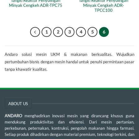
Tangki Reaktor Penyulingan
Tangki Reaktor Penyulingan
Minyak Cengkeh ADR-TPC75
Minyak Cengkeh ADR-
TPCC100
1
2
3
4
5
6
Andaro solusi mesin UKM & makanan berkualitas. Wujudkan
pertumbuhan bisnis dengan mesin handal untuk penuhi permintaan pasar
tanpa khawatir kualitas.
ABOUT US
ANDARO
menghadirkan inovasi mesin yang dirancang khusus guna
mendukung produktivitas dan efisiensi. Dari mesin pertanian,
perkebunan, peternakan, kontruksi, pengolah makanan hingga farmasi.
Setiap produk dihadirkan dengan material premium, teknologi terkini, dan