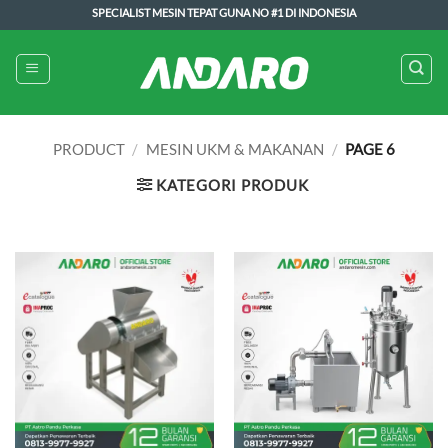
Skip
SPECIALIST MESIN TEPAT GUNA NO #1 DI INDONESIA
to
content
PRODUCT
/
MESIN UKM & MAKANAN
/
PAGE 6
KATEGORI PRODUK