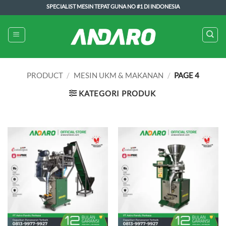
Skip
SPECIALIST MESIN TEPAT GUNA NO #1 DI INDONESIA
to
content
PRODUCT
/
MESIN UKM & MAKANAN
/
PAGE 4
KATEGORI PRODUK