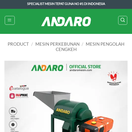
Skip
SPECIALIST MESIN TEPAT GUNA NO #1 DI INDONESIA
to
content
PRODUCT
/
MESIN PERKEBUNAN
/
MESIN PENGOLAH
CENGKEH