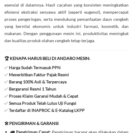
esensial di dalamnya. Hasil cacahan yang konsisten meningkatkan
efisiensi ekstraksi senyawa aktif (seperti eugenol), mempercepat
proses pengeringan, serta mendukung pemanfaatan daun cengkeh
yang bernilai ekonomis untuk industri farmasi, kosmetik, dan
makanan. Dengan penggunaan mesin ini, produktivitas meningkat
dan kualitas produk olahan cengkeh tetap terjaga.
🏆 KENAPA HARUS BELI DI ANDARO MESIN:
✅
Harga Sudah Termasuk PPN
✅
Menerbitkan Faktur Pajak Resmi
✅
Barang 100% Asli & Terpercaya
✅
Bergaransi Resmi 1 Tahun
✅
Proses Klaim Garansi Mudah & Cepat
✅
Semua Produk Telah Lulus Uji Fungsi
✅
Terdaftar di INAPROC & E-Katalog LKPP
🛠️ PENGIRIMAN & GARANSI
🚛 Pengiriman Cepat:
Pengiriman barang akan dilakukan dalam