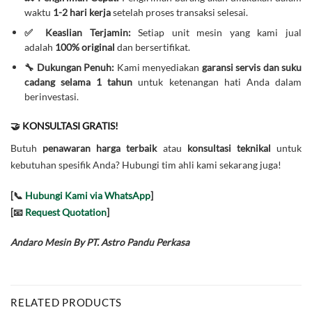
waktu
1-2 hari kerja
setelah proses transaksi selesai.
✅ Keaslian Terjamin:
Setiap unit mesin yang kami jual
adalah
100% original
dan bersertifikat.
🔧 Dukungan Penuh:
Kami menyediakan
garansi servis dan suku
cadang selama 1 tahun
untuk ketenangan hati Anda dalam
berinvestasi.
🤝 KONSULTASI GRATIS!
Butuh
penawaran harga terbaik
atau
konsultasi teknikal
untuk
kebutuhan spesifik Anda? Hubungi tim ahli kami sekarang juga!
[📞
Hubungi Kami via WhatsApp
]
[📧
Request Quotation
]
Andaro Mesin By PT. Astro Pandu Perkasa
RELATED PRODUCTS